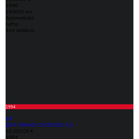
1998
245000 km
Automatická
nafta
4x4 redukcia
1994
59
JEEP GRAND CHEROKEE 5,2i
16.300,00 €
1994