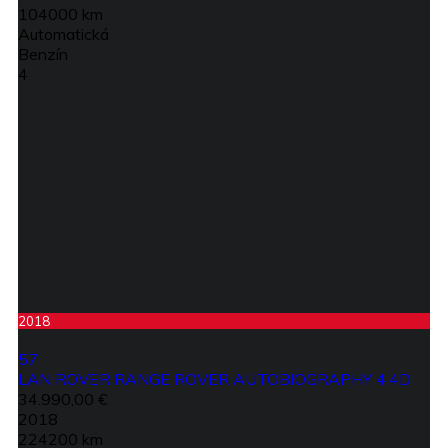
104000 km
Automatická
Benzín
4
2018
57
LAN ROVER RANGE ROVER AUTOBIOGRAPHY 4,4D
34.990,00 €
2018
224200 km