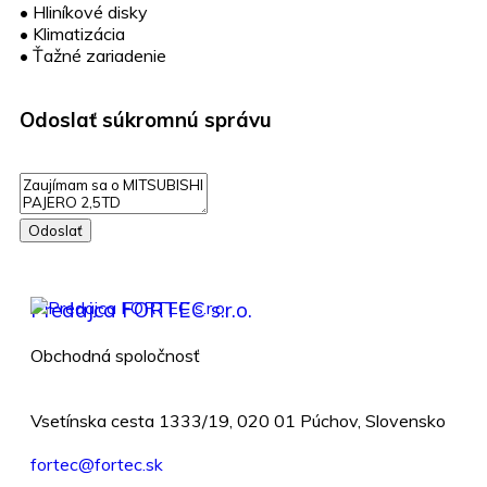
•
Hliníkové disky
•
Klimatizácia
•
Ťažné zariadenie
Odoslať súkromnú správu
Odoslať
Predajca FORTEC s.r.o.
Obchodná spoločnosť
Vsetínska cesta 1333/19, 020 01 Púchov, Slovensko
fortec@fortec.sk