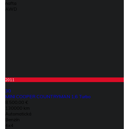
nafta
AWD
2011
30
MINI COOPER COUNTRYMAN 1,6 Turbo
8.500,00 €
130000 km
Automatická
Benzín
4x4