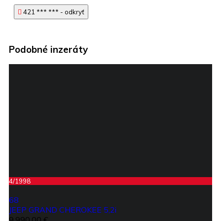
421 *** *** - odkryť
Podobné inzeráty
4/1998
68
JEEP GRAND CHEROKEE 5,2i
9.990,00 €