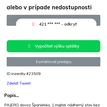
alebo v prípade nedostupnosti
+421 911 716 719
421 *** *** - odkryť
Vypočítať výšku splátky
Kontaktovať predajcu
ID inzerátu #23509
Zdielať
Tweet
Popis...
PAJERO, dovoz Španielsko, 1,majitel, nádherný stav bez