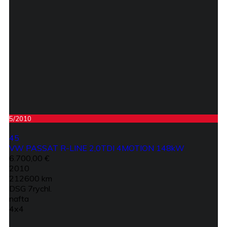
5/2010
45
VW PASSAT R-LINE 2,0TDI 4MOTION 148kW
6.700,00 €
2010
212600 km
DSG 7rychl.
nafta
4x4