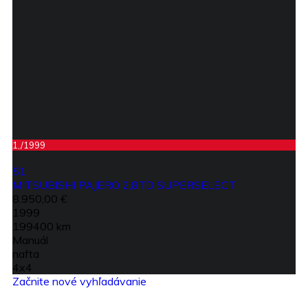
1,/1999
51
MITSUBISHI PAJERO 2,8TD SUPERSELECT
8.950,00 €
1999
199400 km
Manuál
nafta
4x4
Začnite nové vyhľadávanie