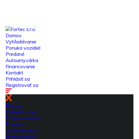
Domov
Vyhľadávanie
Ponuka vozidiel
Predané
Autoumyvárka
Financovanie
Kontakt
Prihlásiť sa
Registrovať sa
Domov
Vyhľadávanie
Ponuka vozidiel
Predané
Autoumyvárka
Financovanie