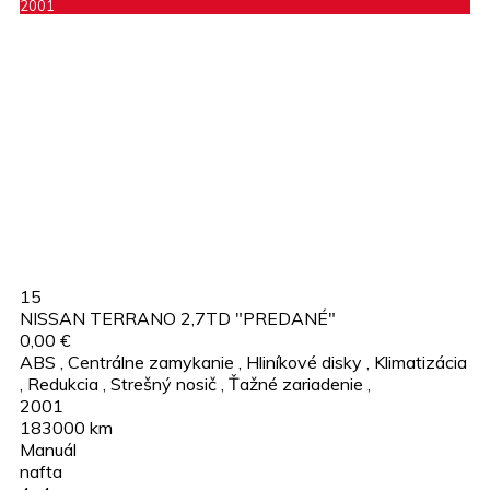
2001
15
NISSAN TERRANO 2,7TD "PREDANÉ"
0,00 €
ABS
,
Centrálne zamykanie
,
Hliníkové disky
,
Klimatizácia
,
Redukcia
,
Strešný nosič
,
Ťažné zariadenie
,
2001
183000 km
Manuál
nafta