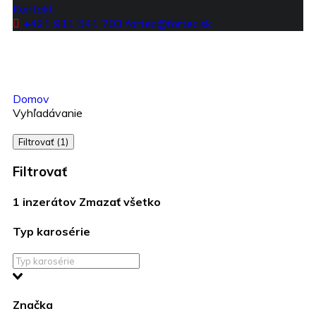
Kontakt
+421 911 541 703
fortec@fortec.sk
Domov
Vyhľadávanie
Filtrovať (1)
Filtrovať
1
inzerátov
Zmazať všetko
Typ karosérie
Značka