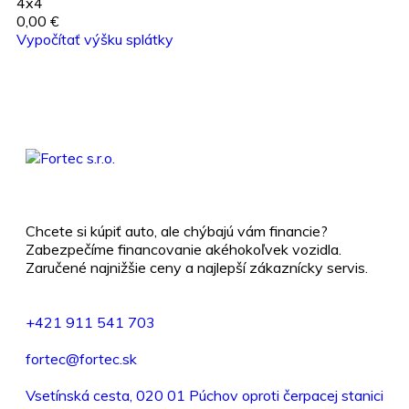
4x4
0,00 €
Vypočítať výšku splátky
Chcete si kúpiť auto, ale chýbajú vám financie?
Zabezpečíme financovanie akéhokoľvek vozidla.
Zaručené najnižšie ceny a najlepší zákaznícky servis.
+421
911 541 703
fortec@fortec.sk
Vsetínská cesta, 020 01 Púchov oproti čerpacej stanici