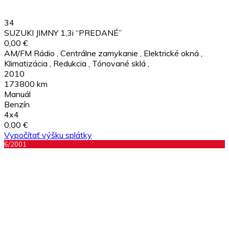
34
SUZUKI JIMNY 1,3i “PREDANÉ”
0,00 €
AM/FM Rádio
,
Centrálne zamykanie
,
Elektrické okná
,
Klimatizácia
,
Redukcia
,
Tónované sklá
,
2010
173800 km
Manuál
Benzín
4x4
0,00 €
Vypočítať výšku splátky
6/2001