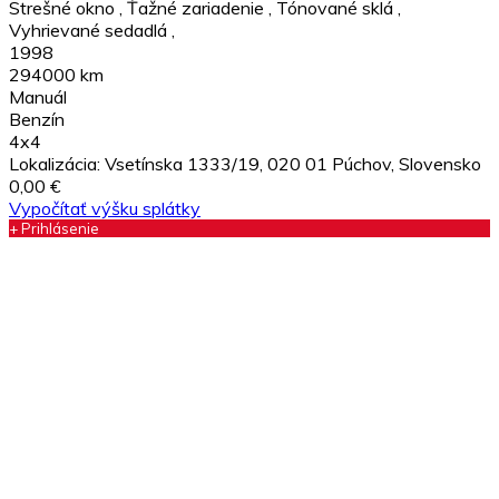
Strešné okno
,
Ťažné zariadenie
,
Tónované sklá
,
Vyhrievané sedadlá
,
1998
294000 km
Manuál
Benzín
4x4
Lokalizácia:
Vsetínska 1333/19, 020 01 Púchov, Slovensko
0,00 €
Vypočítať výšku splátky
+ Prihlásenie