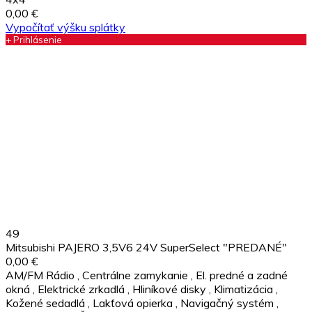
0,00 €
Vypočítať výšku splátky
+ Prihlásenie
49
Mitsubishi PAJERO 3,5V6 24V SuperSelect "PREDANÉ"
0,00 €
AM/FM Rádio
,
Centrálne zamykanie
,
El. predné a zadné
okná
,
Elektrické zrkadlá
,
Hliníkové disky
,
Klimatizácia
,
Kožené sedadlá
,
Lakťová opierka
,
Navigačný systém
,