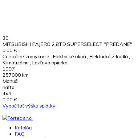
30
MITSUBISHI PAJERO 2,8TD SUPERSELECT "PREDANÉ"
0,00 €
Centrálne zamykanie
,
Elektrické okná
,
Elektrické zrkadlá
,
Klimatizácia
,
Lakťová opierka
,
1997
257000 km
Manuál
nafta
4x4
0,00 €
Vypočítať výšku splátky
Katalóg
FAQ