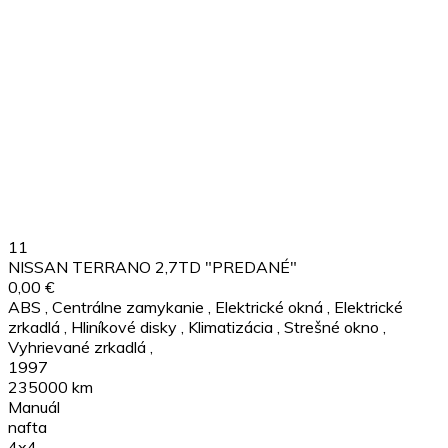
11
NISSAN TERRANO 2,7TD "PREDANÉ"
0,00 €
ABS
,
Centrálne zamykanie
,
Elektrické okná
,
Elektrické
zrkadlá
,
Hliníkové disky
,
Klimatizácia
,
Strešné okno
,
Vyhrievané zrkadlá
,
1997
235000 km
Manuál
nafta
4x4