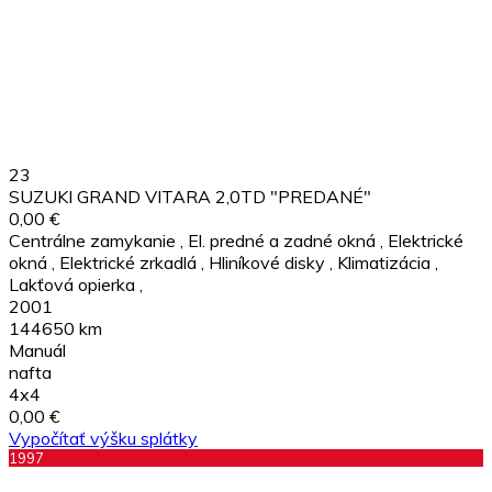
23
SUZUKI GRAND VITARA 2,0TD "PREDANÉ"
0,00 €
Centrálne zamykanie
,
El. predné a zadné okná
,
Elektrické
okná
,
Elektrické zrkadlá
,
Hliníkové disky
,
Klimatizácia
,
Lakťová opierka
,
2001
144650 km
Manuál
nafta
4x4
0,00 €
Vypočítať výšku splátky
1997