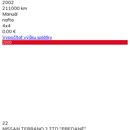
2002
211000 km
Manuál
nafta
4x4
0,00 €
Vypočítať výšku splátky
2000
22
NISSAN TERRANO 2,7TD "PREDANÉ"