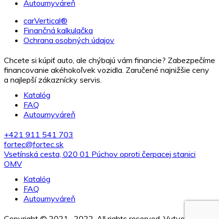
Autoumyváreň
carVertical®
Finančná kalkulačka
Ochrana osobných údajov
Chcete si kúpiť auto, ale chýbajú vám financie? Zabezpečíme
financovanie akéhokoľvek vozidla. Zaručené najnižšie ceny
a najlepší zákaznícky servis.
Katalóg
FAQ
Autoumyváreň
+421 911 541 703
fortec@fortec.sk
Vsetínská cesta, 020 01 Púchov oproti čerpacej stanici
OMV
Katalóg
FAQ
Autoumyváreň
Copyright © 2021- 2022. All rights reserved. Vytvorila