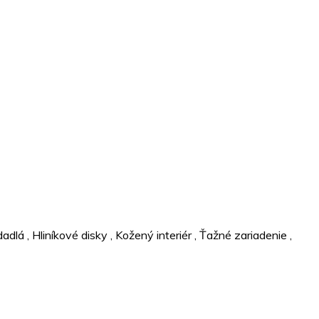
dadlá
,
Hliníkové disky
,
Kožený interiér
,
Ťažné zariadenie
,