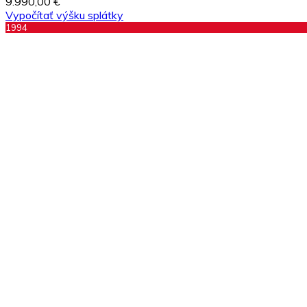
9.990,00 €
Vypočítať výšku splátky
1994