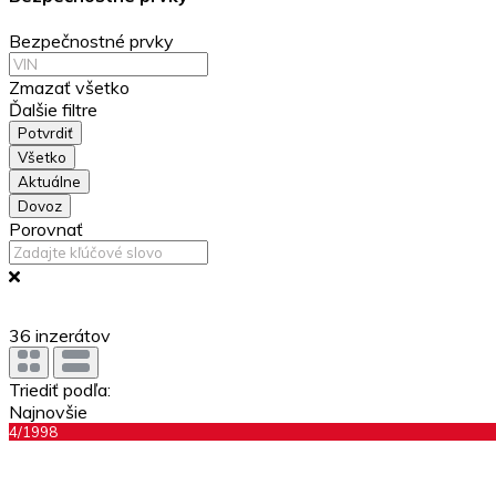
Bezpečnostné prvky
Zmazať všetko
Ďalšie filtre
Potvrdiť
Všetko
Aktuálne
Dovoz
Porovnať
36
inzerátov
Triediť podľa:
Najnovšie
4/1998