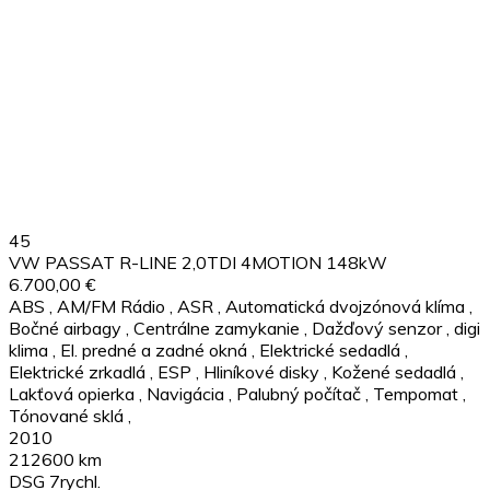
45
VW PASSAT R-LINE 2,0TDI 4MOTION 148kW
6.700,00 €
ABS
,
AM/FM Rádio
,
ASR
,
Automatická dvojzónová klíma
,
Bočné airbagy
,
Centrálne zamykanie
,
Dažďový senzor
,
digi
klima
,
El. predné a zadné okná
,
Elektrické sedadlá
,
Elektrické zrkadlá
,
ESP
,
Hliníkové disky
,
Kožené sedadlá
,
Lakťová opierka
,
Navigácia
,
Palubný počítač
,
Tempomat
,
Tónované sklá
,
2010
212600 km
DSG 7rychl.