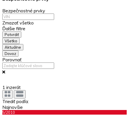
Bezpečnostné prvky
Zmazať všetko
Ďalšie filtre
Potvrdiť
Všetko
Aktuálne
Dovoz
Porovnať
1
inzerát
Triediť podľa:
Najnovšie
5/2010