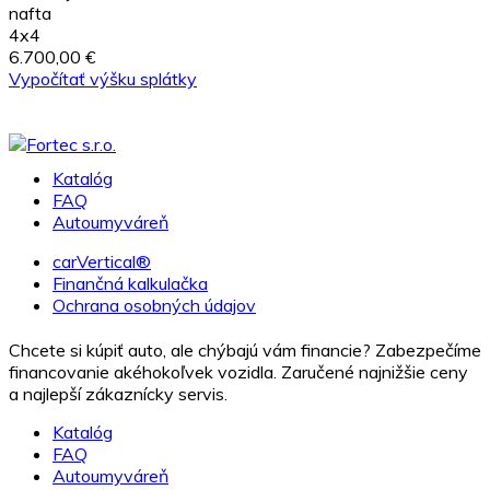
nafta
4x4
6.700,00 €
Vypočítať výšku splátky
Katalóg
FAQ
Autoumyváreň
carVertical®
Finančná kalkulačka
Ochrana osobných údajov
Chcete si kúpiť auto, ale chýbajú vám financie? Zabezpečíme
financovanie akéhokoľvek vozidla. Zaručené najnižšie ceny
a najlepší zákaznícky servis.
Katalóg
FAQ
Autoumyváreň