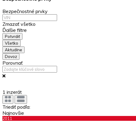
Bezpečnostné prvky
Zmazať všetko
Ďalšie filtre
Potvrdiť
Všetko
Aktuálne
Dovoz
Porovnať
1
inzerát
Triediť podľa:
Najnovšie
2011