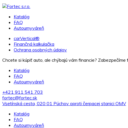
Katalóg
FAQ
Autoumyváreň
carVertical®
Finančná kalkulačka
Ochrana osobných údajov
Chcete si kúpiť auto, ale chýbajú vám financie? Zabezpečíme f
Katalóg
FAQ
Autoumyváreň
+421 911 541 703
fortec@fortec.sk
Vsetínská cesta, 020 01 Púchov oproti čerpacej stanici OMV
Katalóg
FAQ
Autoumyváreň